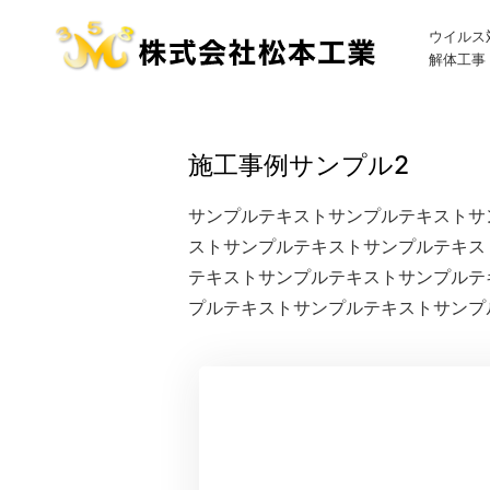
ウイルス
解体工事
施工事例サンプル2
サンプルテキストサンプルテキストサ
ストサンプルテキストサンプルテキス
テキストサンプルテキストサンプルテ
プルテキストサンプルテキストサンプ