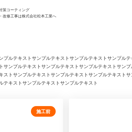
対策コーティング
・改修工事は株式会社松本工業へ
ンプルテキストサンプルテキストサンプルテキストサンプルテ
トサンプルテキストサンプルテキストサンプルテキストサンプ
キストサンプルテキストサンプルテキストサンプルテキストサ
ルテキストサンプルテキストサンプルテキスト
施工前